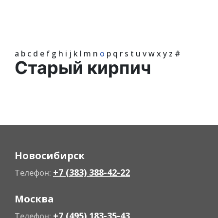
a
b
c
d
e
f
g
h
i
j
k
l
m
n
o
p
q
r
s
t
u
v
w
x
y
z
#
Старый кирпич
Новосибирск
+7 (383) 388-42-22
Телефон:
Москва
+7 (495) 183-35-43
Телефон: